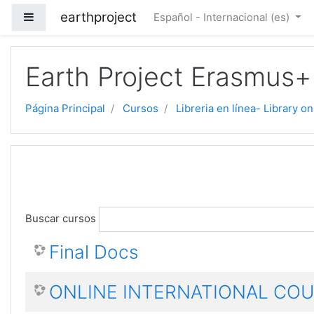
Salta al contenido principal
earthproject
Panel lateral
Español - Internacional ‎(es)‎
Earth Project Erasmus+
Página Principal
Cursos
Libreria en línea- Library on
Buscar cursos
Final Docs
ONLINE INTERNATIONAL CO