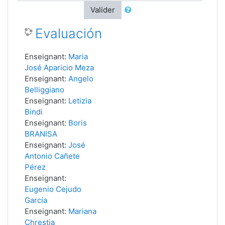
Valider
Evaluación
Enseignant:
Maria
José Aparicio Meza
Enseignant:
Angelo
Belliggiano
Enseignant:
Letizia
Bindi
Enseignant:
Boris
BRANISA
Enseignant:
José
Antonio Cañete
Pérez
Enseignant:
Eugenio Cejudo
García
Enseignant:
Mariana
Chrestia