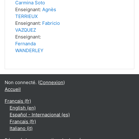
Carmina Soto
Enseignant:
Agnès
TERRIEUX
Enseignant:
Fabricio
VAZQUEZ
Enseignant:
Fernanda
WANDERLEY
Non connecté. (
Connexion
)
Accueil
Français ‎(fr)‎
English ‎(en)‎
Español - Internacional ‎(es)‎
Français ‎(fr)‎
Italiano ‎(it)‎